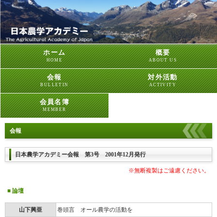
ホーム
概要
HOME
ABOUT US
会報
対外活動
BULLETIN
ACTIVITY
会員名簿
MEMBER
会報
日本農学アカデミー会報 第3号 2001年12月発行
※無断複製はご遠慮ください。
■ 論壇
山下興亜
巻頭言 オール農学の活動を