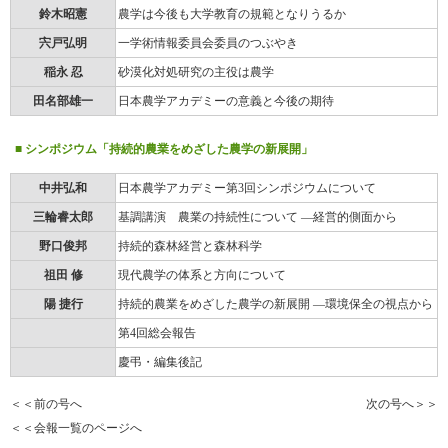
鈴木昭憲
農学は今後も大学教育の規範となりうるか
宍戸弘明
一学術情報委員会委員のつぶやき
稲永 忍
砂漠化対処研究の主役は農学
田名部雄一
日本農学アカデミーの意義と今後の期待
■ シンポジウム「持続的農業をめざした農学の新展開」
中井弘和
日本農学アカデミー第3回シンポジウムについて
三輪睿太郎
基調講演 農業の持続性について ―経営的側面から
野口俊邦
持続的森林経営と森林科学
祖田 修
現代農学の体系と方向について
陽 捷行
持続的農業をめざした農学の新展開 ―環境保全の視点から
第4回総会報告
慶弔・編集後記
＜＜前の号へ
次の号へ＞＞
＜＜会報一覧のページへ